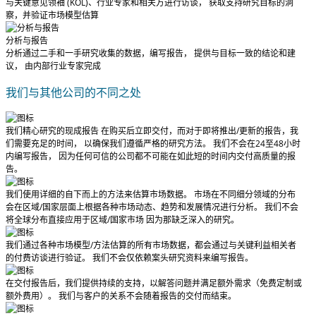
与关键意见领袖 (KOL)、行业专家和相关方进行访谈， 获取支持研究目标的洞
察，并验证市场模型估算
分析与报告
分析通过二手和一手研究收集的数据，编写报告， 提供与目标一致的结论和建
议， 由内部行业专家完成
我们与其他公司的不同之处
我们精心研究的现成报告
在购买后立即交付
，而对于即将推出/更新的报告，我
们需要充足的时间， 以确保我们遵循严格的研究方法。
我们不会在24至48小时
内编写报告
， 因为任何可信的公司都不可能在如此短的时间内交付高质量的报
告。
我们使用详细的自下而上的方法来估算市场数据。 市场在不同细分领域的分布
会在区域/国家层面上根据各种市场动态、趋势和发展情况进行分析。
我们不会
将全球分布直接应用于区域/国家市场
因为那缺乏深入的研究。
我们通过各种市场模型/方法估算的所有市场数据，都会通过与关键利益相关者
的付费访谈进行验证。
我们不会仅依赖案头研究资料来编写报告。
在交付报告后，我们提供持续的支持，以解答问题并满足额外需求（免费定制或
额外费用）。
我们与客户的关系不会随着报告的交付而结束。