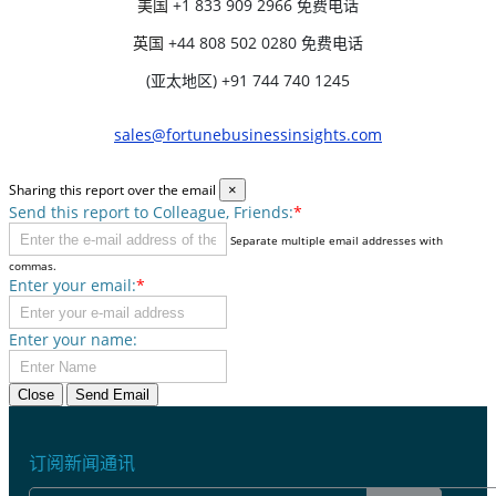
美国
+1 833 909 2966 免费电话
英国
+44 808 502 0280 免费电话
(亚太地区) +91 744 740 1245
sales@fortunebusinessinsights.com
Sharing this report over the email
×
Send this report to Colleague, Friends:
*
Separate multiple email addresses with
commas.
Enter your email:
*
Enter your name:
Close
Send Email
订阅新闻通讯