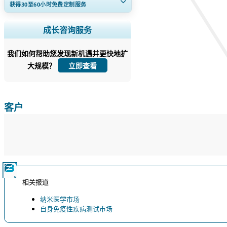
获得30至60
小时
免费定制服务
扩大区域和国家覆盖范围， 细分市场分
成长咨询服务
析， 公司简介， 竞争基准分析， 以及最
终用户洞察。
我们如何帮助您发现新机遇并更快地扩
大规模？
立即定制
立即查看
客户
相关报道
纳米医学市场
自身免疫性疾病测试市场