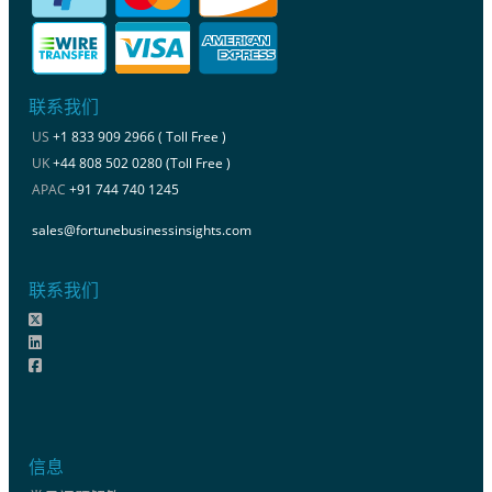
联系我们
US
+1 833 909 2966 ( Toll Free )
UK
+44 808 502 0280 (Toll Free )
APAC
+91 744 740 1245
sales@fortunebusinessinsights.com
联系我们
信息