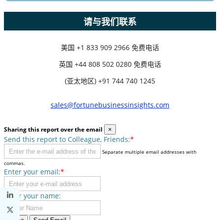
请与我们联系
美国
+1 833 909 2966 免费电话
英国
+44 808 502 0280 免费电话
(亚太地区) +91 744 740 1245
sales@fortunebusinessinsights.com
Sharing this report over the email
×
Send this report to Colleague, Friends:
*
Separate multiple email addresses with
commas.
Enter your email:
*
Enter your name: