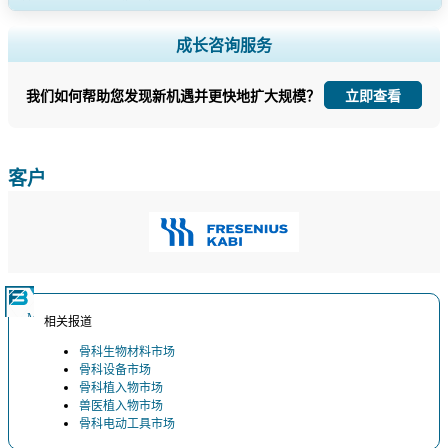
扩大区域和国家覆盖范围， 细分市场分析， 公司简介， 竞争基准分析，
成长咨询服务
以及最终用户洞察。
我们如何帮助您发现新机遇并更快地扩大规模？
立即查看
立即定制
客户
相关报道
骨科生物材料市场
骨科设备市场
骨科植入物市场
兽医植入物市场
骨科电动工具市场