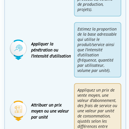
de production,
projets).
Estimez la proportion
de la base adressable
qui utilise le
Appliquer la
produit/service ainsi
que l’intensité
pénétration ou
d’utilisation
l’intensité d’utilisation
(fréquence, quantité
par utilisateur,
volume par unité).
Appliquez un prix de
vente moyen, une
valeur d’abonnement,
Attribuer un prix
des frais de service ou
une valeur par unité
moyen ou une valeur
de consommation,
par unité
ajustés selon les
différences entre