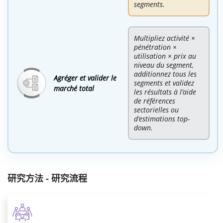
segments.
Multipliez activité ×
pénétration ×
utilisation × prix au
niveau du segment,
additionnez tous les
Agréger et valider le
segments et validez
marché total
les résultats à l’aide
de références
sectorielles ou
d’estimations top-
down.
研究方法 - 研究流程