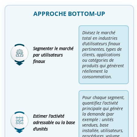
APPROCHE BOTTOM-UP
Divisez le marché
total en industries
d’utilisateurs finaux
Segmenter le marché
pertinentes, types de
clients, applications
par utilisateurs
ou catégories de
finaux
produits qui génèrent
réellement la
consommation.
Pour chaque segment,
quantifiez l’activité
principale qui génère
la demande (par
Estimer l’activité
exemple : unités
adressable ou la base
vendues, base
d’unités
installée, utilisateurs,
procédures, volume