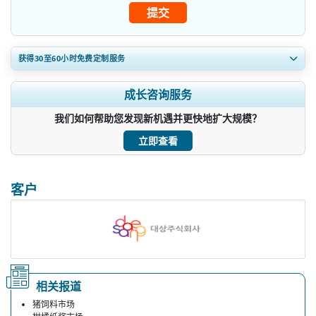
提交
获得30至60
小时
免费定制服务
扩大区域和国家覆盖范围， 细分市场分析， 公司简介， 竞争基准分
成长咨询服务
析， 以及最终用户洞察。
我们如何帮助您发现新机遇并更快地扩大规模？
立即定制
立即查看
客户
相关报道
猪饲料市场