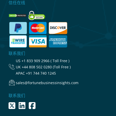
信任在线
联系我们
US
+1 833 909 2966 ( Toll Free )
UK
+44 808 502 0280 (Toll Free )
APAC
+91 744 740 1245
sales@fortunebusinessinsights.com
联系我们