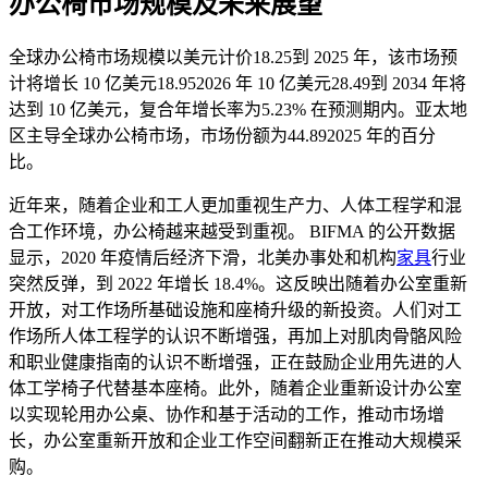
办公椅市场规模及未来展望
全球办公椅市场规模以美元计价
18.25
到 2025 年，该市场预
计将增长 10 亿美元
18.95
2026 年 10 亿美元
28.49
到 2034 年将
达到 10 亿美元，复合年增长率为
5.23
% 在预测期内。亚太地
区主导全球办公椅市场，市场份额为
44.89
2025 年的百分
比。
近年来，随着企业和工人更加重视生产力、人体工程学和混
合工作环境，办公椅越来越受到重视。 BIFMA 的公开数据
显示，2020 年疫情后经济下滑，北美办事处和机构
家具
行业
突然反弹，到 2022 年增长 18.4%。这反映出随着办公室重新
开放，对工作场所基础设施和座椅升级的新投资。人们对工
作场所人体工程学的认识不断增强，再加上对肌肉骨骼风险
和职业健康指南的认识不断增强，正在鼓励企业用先进的人
体工学椅子代替基本座椅。此外，随着企业重新设计办公室
以实现轮用办公桌、协作和基于活动的工作，推动市场增
长，办公室重新开放和企业工作空间翻新正在推动大规模采
购。