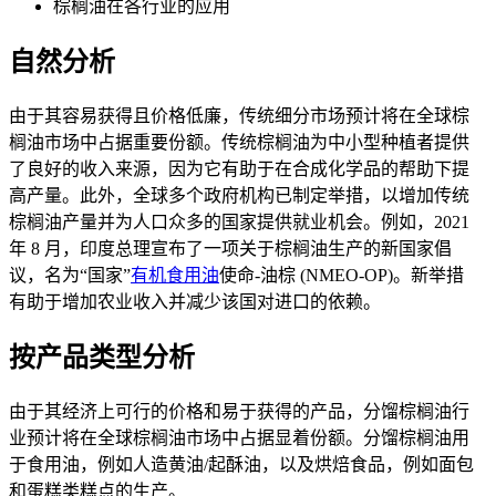
棕榈油在各行业的应用
自然分析
由于其容易获得且价格低廉，传统细分市场预计将在全球棕
榈油市场中占据重要份额。传统棕榈油为中小型种植者提供
了良好的收入来源，因为它有助于在合成化学品的帮助下提
高产量。此外，全球多个政府机构已制定举措，以增加传统
棕榈油产量并为人口众多的国家提供就业机会。例如，2021
年 8 月，印度总理宣布了一项关于棕榈油生产的新国家倡
议，名为“国家”
有机食用油
使命-油棕 (NMEO-OP)。新举措
有助于增加农业收入并减少该国对进口的依赖。
按产品类型分析
由于其经济上可行的价格和易于获得的产品，分馏棕榈油行
业预计将在全球棕榈油市场中占据显着份额。分馏棕榈油用
于食用油，例如人造黄油/起酥油，以及烘焙食品，例如面包
和蛋糕类糕点的生产。