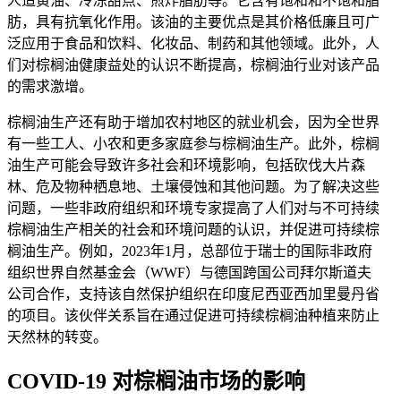
人造黄油、冷冻甜点、煎炸脂肪等。它含有饱和和不饱和脂
肪，具有抗氧化作用。该油的主要优点是其价格低廉且可广
泛应用于食品和饮料、化妆品、制药和其他领域。此外，人
们对棕榈油健康益处的认识不断提高，棕榈油行业对该产品
的需求激增。
棕榈油生产还有助于增加农村地区的就业机会，因为全世界
有一些工人、小农和更多家庭参与棕榈油生产。此外，棕榈
油生产可能会导致许多社会和环境影响，包括砍伐大片森
林、危及物种栖息地、土壤侵蚀和其他问题。为了解决这些
问题，一些非政府组织和环境专家提高了人们对与不可持续
棕榈油生产相关的社会和环境问题的认识，并促进可持续棕
榈油生产。例如，2023年1月，总部位于瑞士的国际非政府
组织世界自然基金会（WWF）与德国跨国公司拜尔斯道夫
公司合作，支持该自然保护组织在印度尼西亚西加里曼丹省
的项目。该伙伴关系旨在通过促进可持续棕榈油种植来防止
天然林的转变。
COVID-19 对棕榈油市场的影响