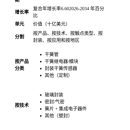
复合年增长率
6.60
2026-2034 年百分
增长率
比
单元
价值（十亿美元）
按产品、按技术、按触点类型、按
分割
封装、按应用和按地区
干簧管
按产品
干簧继电器/模块
分类
封装干簧传感器
其他（定制）
玻璃封装
密封/气密
按技术
簧片 + 集成电子器件
其他（塑封）