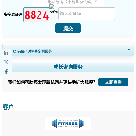
安全验证码
提交
获得30至60
小时
免费定制服务
扩大区域和国家覆盖范围， 细分市场分析， 公司简介， 竞争基准分析，
成长咨询服务
以及最终用户洞察。
我们如何帮助您发现新机遇并更快地扩大规模？
立即查看
立即定制
客户