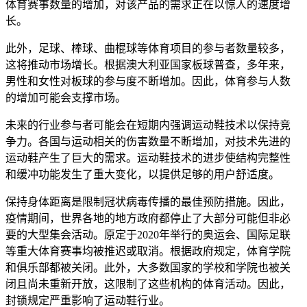
体育赛事数量的增加，对该产品的需求正在以惊人的速度增
长。
此外，足球、棒球、曲棍球等体育项目的参与者数量较多，
这将推动市场增长。根据澳大利亚国家板球普查，多年来，
男性和女性对板球的参与度不断增加。因此，体育参与人数
的增加可能会支撑市场。
未来的行业参与者可能会在短期内强调运动鞋技术以保持竞
争力。各国与运动相关的伤害数量不断增加，对技术先进的
运动鞋产生了巨大的需求。运动鞋技术的进步使结构完整性
和缓冲功能发生了重大变化，以提供足够的用户舒适度。
保持身体距离是限制冠状病毒传播的最佳预防措施。因此，
疫情期间，世界各地的地方政府都停止了大部分可能但非必
要的大型集会活动。原定于2020年举行的奥运会、国际足联
等重大体育赛事均被推迟或取消。根据政府规定，体育学院
和俱乐部都被关闭。此外，大多数国家的学校和学院也被关
闭且尚未重新开放，这限制了这些机构的体育活动。因此，
封锁规定严重影响了运动鞋行业。