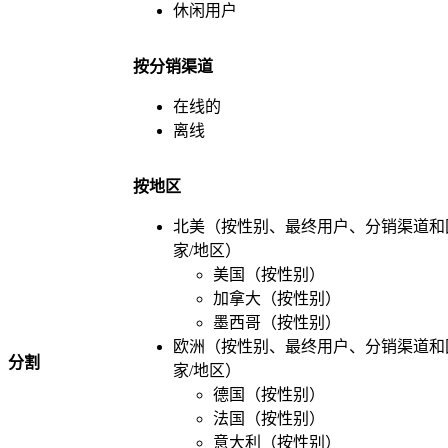
休闲用户
按分销渠道
在线的
离线
按地区
北美（按性别、最终用户、分销渠道和
家/地区）
美国（按性别）
加拿大（按性别）
墨西哥（按性别）
欧洲（按性别、最终用户、分销渠道和
分割
家/地区）
德国（按性别）
法国（按性别）
意大利（按性别）