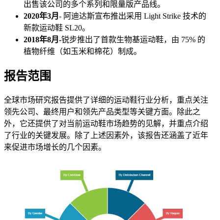
出售该公司的多个系列和限量版产品线。
2020年3月
- 阿迪达斯宣布推出采用 Light Strike 技术的
新款运动鞋 SL20。
2018年8月-
锐步推出了首款生物基运动鞋，由 75% 的
植物纤维（如玉米和棉花）制成。
报告范围
全球市场研究报告提供了详细的运动鞋行业分析，重点关注
领先公司、最终用户和领先产品类型等关键方面。除此之
外，它还提供了对当前运动鞋市场趋势的见解，并重点介绍
了行业的关键发展。除了上述因素外，该报告还涵盖了近年
来促进市场增长的几个因素。