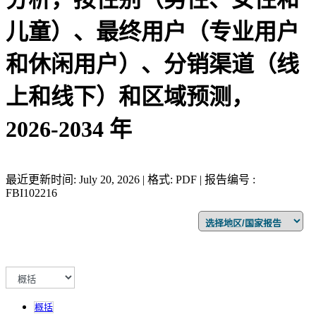
儿童）、最终用户（专业用户
和休闲用户）、分销渠道（线
上和线下）和区域预测，
2026-2034 年
最近更新时间: July 20, 2026 | 格式: PDF | 报告编号 :
FBI102216
概括