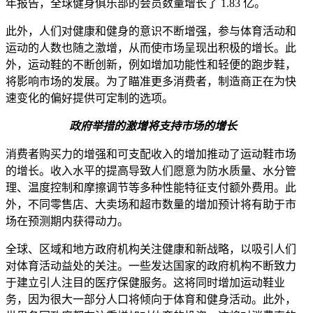
年报告，全球健身俱乐部的会员数量增长了 1.83 亿。
此外，人们对健康和健身的意识不断增强，参与体育活动和
运动的人数也随之激增，从而使市场呈现出积极的增长。此
外，运动鞋的不断创新，例如增加功能性和轻便的跑步鞋，
将影响市场的发展。为了瞄准更多消费者，制造商正在为快
速变化的偏好提供可定制的选项。
政府举措的激增将支持市场的增长
消费者购买力的增强和可支配收入的增加推动了运动鞋市场
的增长。收入水平的提高导致人们愿意为防水质量、水分管
理、温度控制和摩擦调节等多种性能特征支付额外费用。此
外，不同零售店、大卖场和超市数量的增加预计将有助于市
场在预测期内获得动力。
全球、区域和地方政府机构关注健康和新战略，以吸引人们
对体育活动益处的关注。一些发达国家的政府机构不断致力
于建立引人注目的医疗保健服务。这将同时增加运动鞋业
务，因为很大一部分人口将倾向于体育和健身活动。此外，