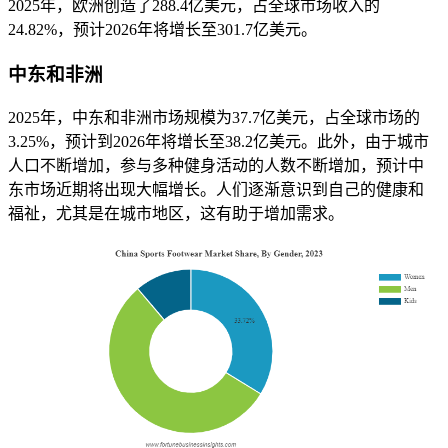
2025年，欧洲创造了288.4亿美元，占全球市场收入的
24.82%，预计2026年将增长至301.7亿美元。
中东和非洲
2025年，中东和非洲市场规模为37.7亿美元，占全球市场的
3.25%，预计到2026年将增长至38.2亿美元。此外，由于城市
人口不断增加，参与多种健身活动的人数不断增加，预计中
东市场近期将出现大幅增长。人们逐渐意识到自己的健康和
福祉，尤其是在城市地区，这有助于增加需求。