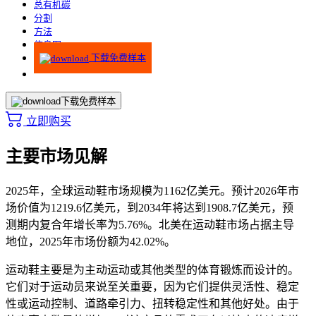
总有机碳
分割
方法
信息图
下载免费样本
下载免费样本
立即购买
主要市场见解
2025年，全球运动鞋市场规模为1162亿美元。预计2026年市
场价值为1219.6亿美元，到2034年将达到1908.7亿美元，预
测期内复合年增长率为5.76%。北美在运动鞋市场占据主导
地位，2025年市场份额为42.02%。
运动鞋主要是为主动运动或其他类型的体育锻炼而设计的。
它们对于运动员来说至关重要，因为它们提供灵活性、稳定
性或运动控制、道路牵引力、扭转稳定性和其他好处。由于