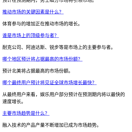
预计在预测期内，男士细分市场将引领市场。
推动市场的关键因素是什么？
体育参与的增加正在推动市场的增长。
谁是市场上的顶级参与者？
耐克公司、阿迪达斯、锐步等是市场上的主要参与者。
哪个地区预计将占据最高的市场份额？
预计北美将占据最高的市场份额。
哪个最终用户预计将见证全球市场增长最快？
从最终用户来看，娱乐用户部分预计在预测期内将以最快的
速度增长。
主要市场趋势是什么？
融入技术的产品产量不断增加已成为市场趋势。