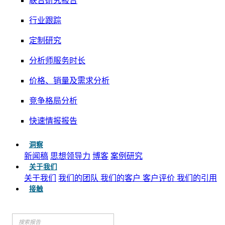
联合研究报告
行业跟踪
定制研究
分析师服务时长
价格、销量及需求分析
竞争格局分析
快速情报报告
洞察
新闻稿
思想领导力
博客
案例研究
关于我们
关于我们
我们的团队
我们的客户
客户评价
我们的引用
接触