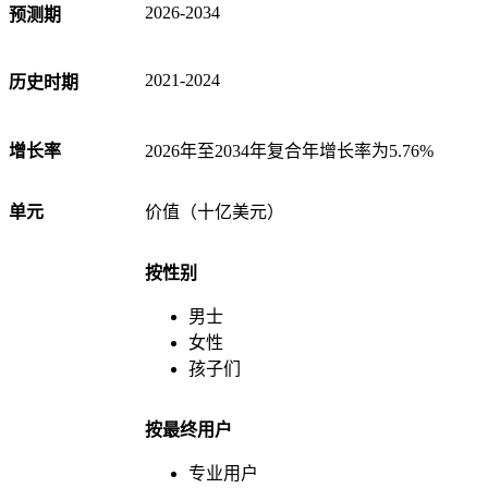
2026-2034
预测期
2021-2024
历史时期
增长率
2026年至2034年复合年增长率为5.76%
单元
价值（十亿美元）
按性别
男士
女性
孩子们
按最终用户
专业用户