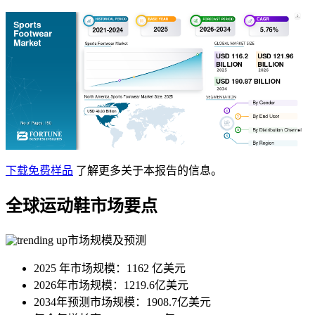
下载免费样品
了解更多关于本报告的信息。
全球运动鞋市场要点
市场规模及预测
2025 年市场规模：1162 亿美元
2026年市场规模：1219.6亿美元
2034年预测市场规模：1908.7亿美元