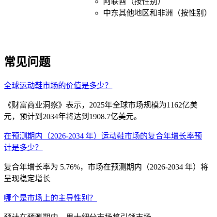
阿联酋（按性别）
中东其他地区和非洲（按性别）
常见问题
全球运动鞋市场的价值是多少？
《财富商业洞察》表示，2025年全球市场规模为1162亿美
元，预计到2034年将达到1908.7亿美元。
在预测期内（2026-2034 年）运动鞋市场的复合年增长率预
计是多少？
复合年增长率为 5.76%，市场在预测期内（2026-2034 年）将
呈现稳定增长
哪个是市场上的主导性别？