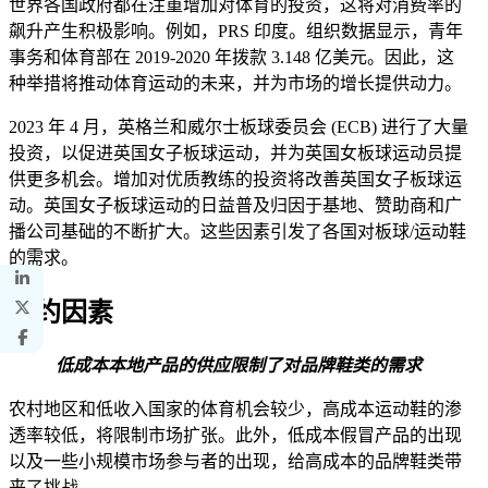
世界各国政府都在注重增加对体育的投资，这将对消费率的
飙升产生积极影响。例如，PRS 印度。组织数据显示，青年
事务和体育部在 2019-2020 年拨款 3.148 亿美元。因此，这
种举措将推动体育运动的未来，并为市场的增长提供动力。
2023 年 4 月，英格兰和威尔士板球委员会 (ECB) 进行了大量
投资，以促进英国女子板球运动，并为英国女板球运动员提
供更多机会。增加对优质教练的投资将改善英国女子板球运
动。英国女子板球运动的日益普及归因于基地、赞助商和广
播公司基础的不断扩大。这些因素引发了各国对板球/运动鞋
的需求。
制约因素
低成本本地产品的供应限制了对品牌鞋类的需求
农村地区和低收入国家的体育机会较少，高成本运动鞋的渗
透率较低，将限制市场扩张。此外，低成本假冒产品的出现
以及一些小规模市场参与者的出现，给高成本的品牌鞋类带
来了挑战。