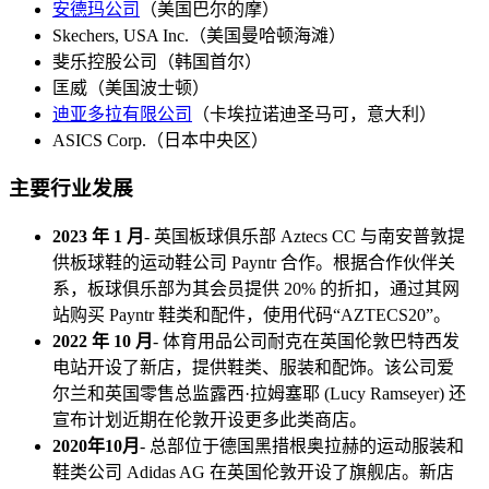
安德玛公司
（美国巴尔的摩）
Skechers, USA Inc.（美国曼哈顿海滩）
斐乐控股公司（韩国首尔）
匡威（美国波士顿）
迪亚多拉有限公司
（卡埃拉诺迪圣马可，意大利）
ASICS Corp.（日本中央区）
主要行业发展
2023 年 1 月
- 英国板球俱乐部 Aztecs CC 与南安普敦提
供板球鞋的运动鞋公司 Payntr 合作。根据合作伙伴关
系，板球俱乐部为其会员提供 20% 的折扣，通过其网
站购买 Payntr 鞋类和配件，使用代码“AZTECS20”。
2022 年 10 月
- 体育用品公司耐克在英国伦敦巴特西发
电站开设了新店，提供鞋类、服装和配饰。该公司爱
尔兰和英国零售总监露西·拉姆塞耶 (Lucy Ramseyer) 还
宣布计划近期在伦敦开设更多此类商店。
2020年10月
- 总部位于德国黑措根奥拉赫的运动服装和
鞋类公司 Adidas AG 在英国伦敦开设了旗舰店。新店