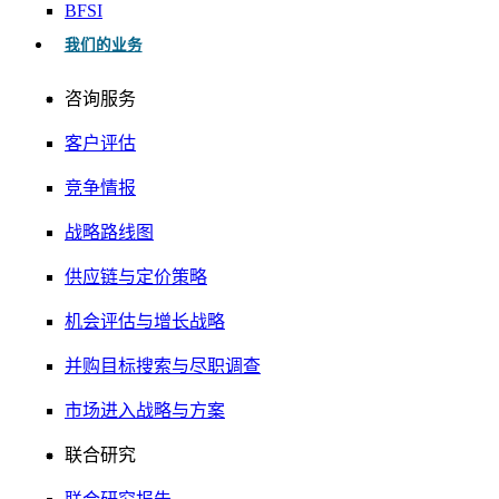
BFSI
我们的业务
咨询服务
客户评估
竞争情报
战略路线图
供应链与定价策略
机会评估与增长战略
并购目标搜索与尽职调查
市场进入战略与方案
联合研究