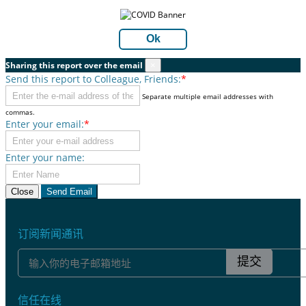
Ok
Sharing this report over the email
×
Send this report to Colleague, Friends:
*
Separate multiple email addresses with
commas.
Enter your email:
*
Enter your name:
Close
Send Email
订阅新闻通讯
提交
信任在线