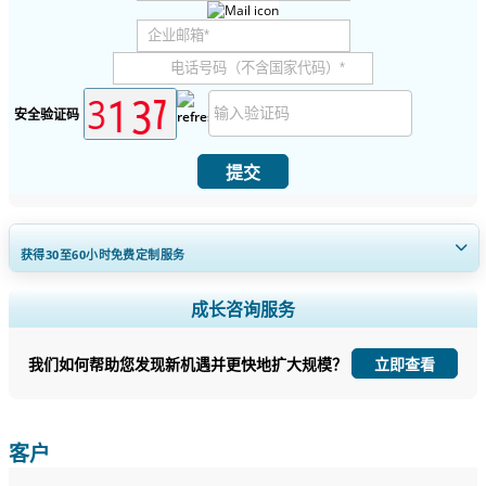
安全验证码
提交
获得30至60
小时
免费定制服务
扩大区域和国家覆盖范围， 细分市场分析， 公司简介， 竞争基准分析，
成长咨询服务
以及最终用户洞察。
我们如何帮助您发现新机遇并更快地扩大规模？
立即查看
立即定制
客户