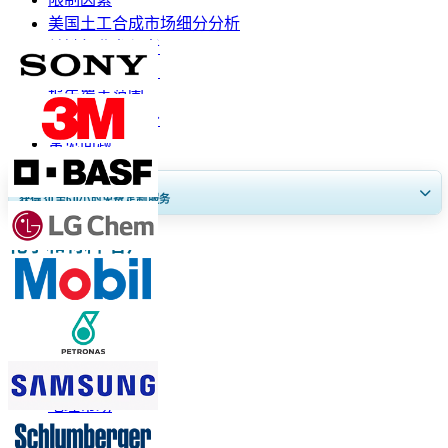
美国土工合成市场细分分析
关键行业参与者
关键行业发展：
报告覆盖范围
报告范围和细分
常见问题
获得30至60
小时
免费定制服务
化学和材料 客户
扩大区域和国家覆盖范围， 细分市场分析， 公司简介， 竞争基准分析，
以及最终用户洞察。
立即定制
相关报道
土工布市场
地理市场
土工合成市场