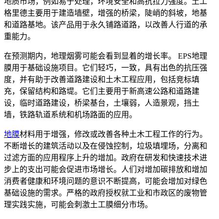
地质市场，例如易于处理，环境安全和高抗拉力强度。土工
格里德主要用于建造墙壁，增强的桥梁，陡峭的斜坡，地基
和道路基地。该产品用于永久铺路道路，以改善人行道的承
重能力。
在预测期内，地理烟雾可能会看到显着的增长率。 EPS地理
膜用于基础设施项目。它们轻巧，一致，具有出色的抗压强
度，并有助于改善道路建设和土木工程应用，包括竞标填
充，保留结构和路堤。它们主要用于新高速公路和道路建
设，临时道路建设，桥梁基台，土壤弱，人造景观，挡土
墙，铁路轨道系统和机场路面的应用。
地膜
材料用于增强，修改或改善各种土木工程工作的行为。
不断增长的建筑活动以及在侵蚀控制，垃圾填埋场，分离和
过滤方面的应用程序上升的增加。政府在研发和快速技术进
步上的支出可能会促进市场增长。人们对增加碳排放和增加
消费者健康和环境问题的意识不断提高，可能会增加对绿色
基础设施的需求。严格的政府授权就工业和市政区的废物管
理实践实施，可能会刺激土工膜细分市场。