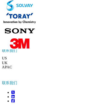
联系我们
US
+1 833 909 2966 ( Toll Free )
UK
+44 808 502 0280 (Toll Free )
APAC
+91 744 740 1245
sales@fortunebusinessinsights.com
联系我们