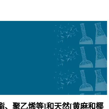
、聚乙烯等]和天然[黄麻和椰