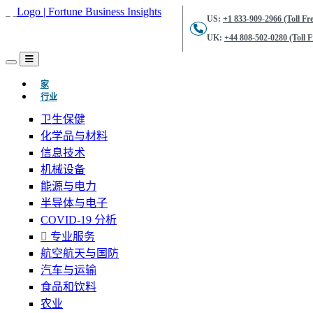
US:
+1 833-909-2966 (Toll Fre
UK:
+44 808-502-0280 (Toll F
(当前的)
家
行业
卫生保健
化学品与材料
信息技术
机械设备
能源与电力
半导体与电子
COVID-19 分析
专业服务
航空航天与国防
汽车与运输
食品和饮料
农业