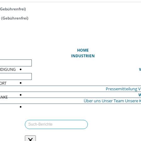
(Gebührenfrei)
 (Gebührenfrei)
(AKTUELL)
HOME
INDUSTRIEN
EIDIGUNG
ORT
Pressemitteilung
V
W
ÄNKE
Über uns
Unser Team
Unsere 
×