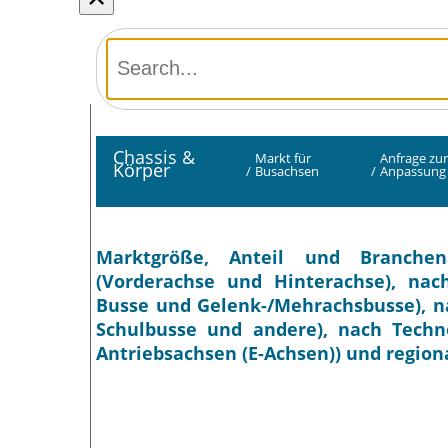
Chassis &
Markt für
Anfrage zu
Körper
/
Busachsen
/
Anpassung
Marktgröße, Anteil und Branchen
(Vorderachse und Hinterachse), nach
Busse und Gelenk-/Mehrachsbusse), na
Schulbusse und andere), nach Techno
Antriebsachsen (E-Achsen)) und region