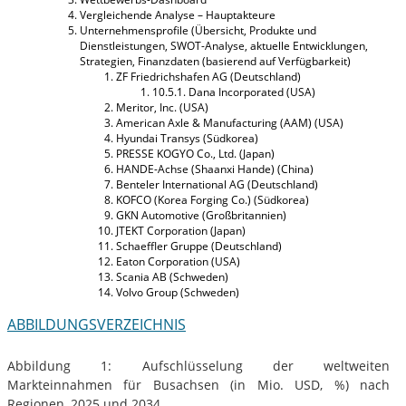
Vergleichende Analyse – Hauptakteure
Unternehmensprofile (Übersicht, Produkte und
Dienstleistungen, SWOT-Analyse, aktuelle Entwicklungen,
Strategien, Finanzdaten (basierend auf Verfügbarkeit)
ZF Friedrichshafen AG (Deutschland)
10.5.1. Dana Incorporated (USA)
Meritor, Inc. (USA)
American Axle & Manufacturing (AAM) (USA)
Hyundai Transys (Südkorea)
PRESSE KOGYO Co., Ltd. (Japan)
HANDE-Achse (Shaanxi Hande) (China)
Benteler International AG (Deutschland)
KOFCO (Korea Forging Co.) (Südkorea)
GKN Automotive (Großbritannien)
JTEKT Corporation (Japan)
Schaeffler Gruppe (Deutschland)
Eaton Corporation (USA)
Scania AB (Schweden)
Volvo Group (Schweden)
ABBILDUNGSVERZEICHNIS
Abbildung 1: Aufschlüsselung der weltweiten
Markteinnahmen für Busachsen (in Mio. USD, %) nach
Regionen, 2025 und 2034