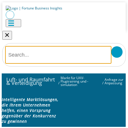
×
Markt für UAV-
Luft- und Raumfahrt
Anfrage zur
Flugtraining und -
& Verteidigung
/
/
Anpassung
simulation
Intelligente Marktlösungen,
die Ihrem Unternehmen
helfen, einen Vorsprung
gegenüber der Konkurrenz
zu gewinnen