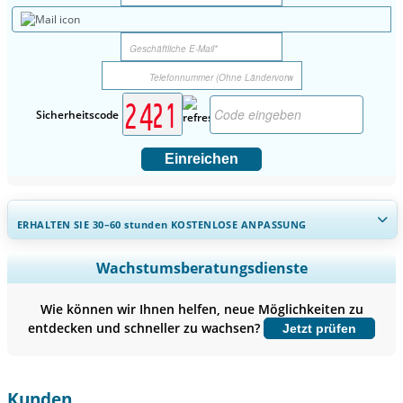
Sicherheitscode
Einreichen
ERHALTEN SIE 30–60
stunden
KOSTENLOSE ANPASSUNG
Regionale und länderspezifische Abdeckung erweitern,
Wachstumsberatungsdienste
Segmentanalyse, Unternehmensprofile, Wettbewerbs-
Benchmarking, und Endnutzer-Einblicke.
Wie können wir Ihnen helfen, neue Möglichkeiten zu
entdecken und schneller zu wachsen?
Jetzt prüfen
Jetzt anpassen
Kunden