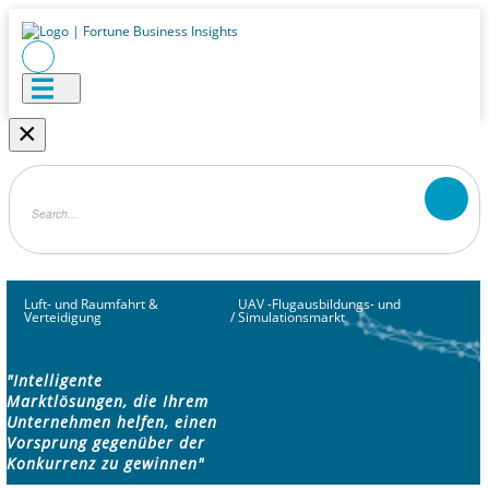
×
Luft- und Raumfahrt &
UAV -Flugausbildungs- und
Verteidigung
/
Simulationsmarkt
"Intelligente
Marktlösungen, die Ihrem
Unternehmen helfen, einen
Vorsprung gegenüber der
Konkurrenz zu gewinnen"