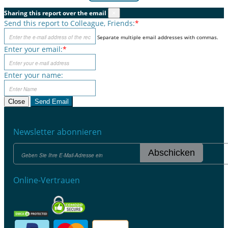
Sharing this report over the email
×
Send this report to Colleague, Friends:
*
Separate multiple email addresses with commas.
Enter your email:
*
Enter your name:
Close
Send Email
Newsletter abonnieren
Abschicken
Online-Vertrauen