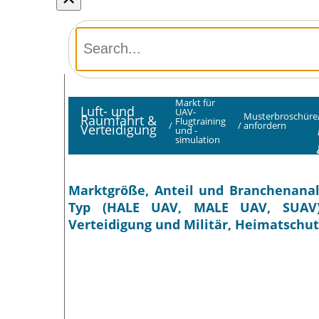
Markt für
Luft- und
UAV-
Musterbroschüre
Raumfahrt &
Flugtraining
/
/
anfordern
Verteidigung
und -
simulation
Marktgröße, Anteil und Branchenanaly
Typ (HALE UAV, MALE UAV, SUAV),
Verteidigung und Militär, Heimatschut