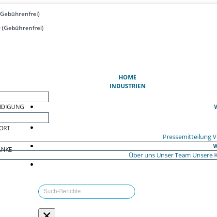
(Gebührenfrei)
 (Gebührenfrei)
(AKTUELL)
HOME
INDUSTRIEN
EIDIGUNG
ORT
Pressemitteilung
V
W
ÄNKE
Über uns
Unser Team
Unsere 
×