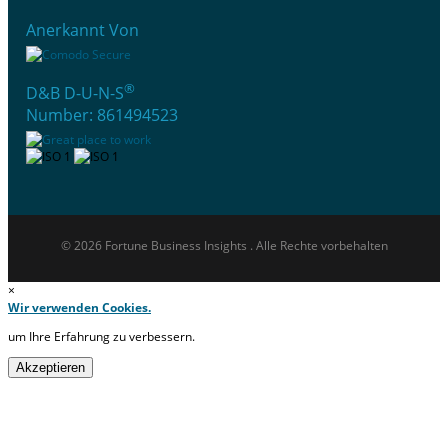
Anerkannt Von
®
D&B D-U-N-S
Number: 861494523
© 2026 Fortune Business Insights . Alle Rechte vorbehalten
×
Wir verwenden Cookies.
um Ihre Erfahrung zu verbessern.
Akzeptieren