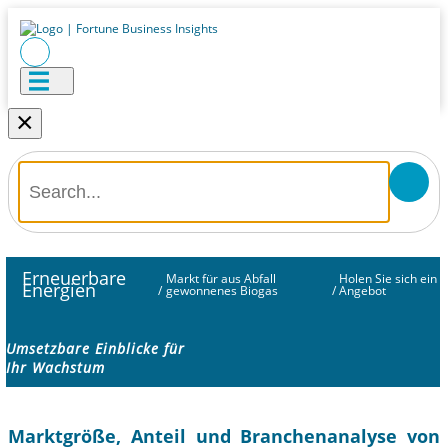
×
Erneuerbare
Markt für aus Abfall
Holen Sie sich ein
Energien
/
gewonnenes Biogas
/
Angebot
Umsetzbare Einblicke für
Ihr Wachstum
Marktgröße, Anteil und Branchenanalyse von