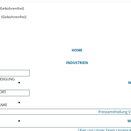
(Gebührenfrei)
 (Gebührenfrei)
(AKTUELL)
HOME
INDUSTRIEN
EIDIGUNG
W
ORT
ÄNKE
Pressemitteilung
V
W
Über uns
Unser Team
Unsere 