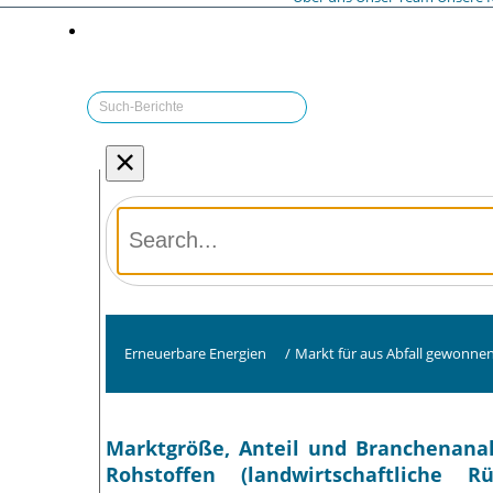
×
Erneuerbare Energien
/
Markt für aus Abfall gewonne
Marktgröße, Anteil und Branchenana
Rohstoffen (landwirtschaftliche Rü