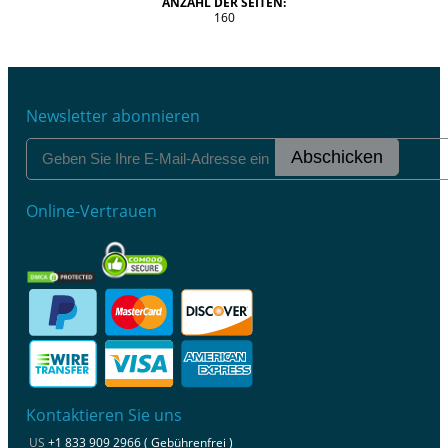
ANZAHL DER SEITEN:
160
Newsletter abonnieren
Abschicken
Online-Vertrauen
Kontaktieren Sie uns
US
+1 833 909 2966 ( Gebührenfrei )