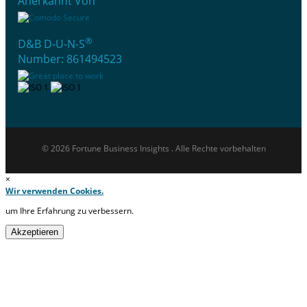
Anerkannt Von
®
D&B D-U-N-S
Number: 861494523
© 2026 Fortune Business Insights . Alle Rechte vorbehalten
×
Wir verwenden Cookies.
um Ihre Erfahrung zu verbessern.
Akzeptieren