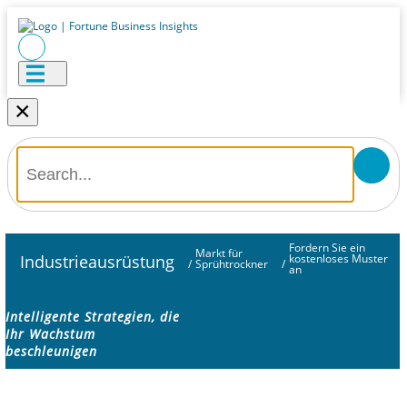
×
Fordern Sie ein
Markt für
Industrieausrüstung
kostenloses Muster
/
Sprühtrockner
/
an
Intelligente Strategien, die
Ihr Wachstum
beschleunigen