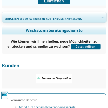
Einreichen
ERHALTEN SIE 30–60
stunden
KOSTENLOSE ANPASSUNG
Regionale und länderspezifische Abdeckung erweitern,
Wachstumsberatungsdienste
Segmentanalyse, Unternehmensprofile, Wettbewerbs-
Benchmarking, und Endnutzer-Einblicke.
Wie können wir Ihnen helfen, neue Möglichkeiten zu
entdecken und schneller zu wachsen?
Jetzt prüfen
Jetzt anpassen
Kunden
Verwandte Berichte
Markt für Lebensmittelverpackungsgeräte