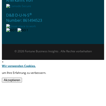
Anerkannt Von
®
D&B D-U-N-S
Number: 861494523
© 2026 Fortune Business Insights . Alle Rechte vorbehalten
×
Wir verwenden Cookies.
um Ihre Erfahrung zu verbessern.
Akzeptieren