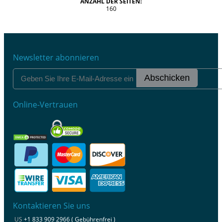
ANZAHL DER SEITEN:
160
Newsletter abonnieren
Abschicken
Online-Vertrauen
Kontaktieren Sie uns
US
+1 833 909 2966 ( Gebührenfrei )