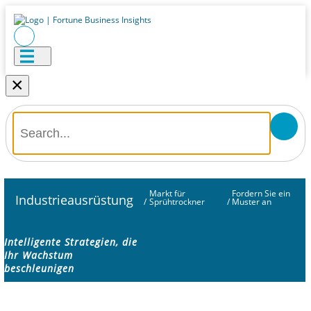
×
Markt für
Fordern Sie ein
Industrieausrüstung
/
Sprühtrockner
/
Muster an
Intelligente Strategien, die
Ihr Wachstum
beschleunigen