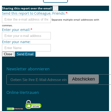
Sharing this report over the email
×
Send this report to Colleague, Friends:
*
Separate multiple email addresses with
commas.
Enter your email:
*
Enter your name:
Close
Send Email
Newsletter abonnieren
Abschicken
Online-Vertrauen