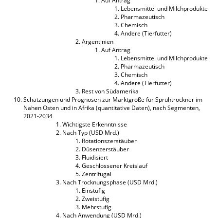
Auf Antrag
Lebensmittel und Milchprodukte
Pharmazeutisch
Chemisch
Andere (Tierfutter)
Argentinien
Auf Antrag
Lebensmittel und Milchprodukte
Pharmazeutisch
Chemisch
Andere (Tierfutter)
Rest von Südamerika
Schätzungen und Prognosen zur Marktgröße für Sprühtrockner im
Nahen Osten und in Afrika (quantitative Daten), nach Segmenten,
2021-2034
Wichtigste Erkenntnisse
Nach Typ (USD Mrd.)
Rotationszerstäuber
Düsenzerstäuber
Fluidisiert
Geschlossener Kreislauf
Zentrifugal
Nach Trocknungsphase (USD Mrd.)
Einstufig
Zweistufig
Mehrstufig
Nach Anwendung (USD Mrd.)