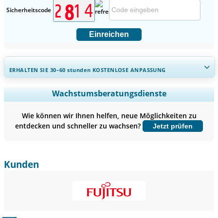
Sicherheitscode
Einreichen
ERHALTEN SIE 30–60
stunden
KOSTENLOSE ANPASSUNG
Regionale und länderspezifische Abdeckung erweitern,
Wachstumsberatungsdienste
Segmentanalyse, Unternehmensprofile, Wettbewerbs-
Benchmarking, und Endnutzer-Einblicke.
Wie können wir Ihnen helfen, neue Möglichkeiten zu
entdecken und schneller zu wachsen?
Jetzt prüfen
Jetzt anpassen
Kunden