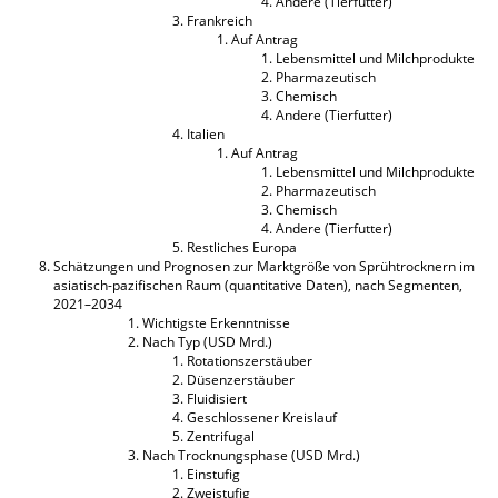
Andere (Tierfutter)
Frankreich
Auf Antrag
Lebensmittel und Milchprodukte
Pharmazeutisch
Chemisch
Andere (Tierfutter)
Italien
Auf Antrag
Lebensmittel und Milchprodukte
Pharmazeutisch
Chemisch
Andere (Tierfutter)
Restliches Europa
Schätzungen und Prognosen zur Marktgröße von Sprühtrocknern im
asiatisch-pazifischen Raum (quantitative Daten), nach Segmenten,
2021–2034
Wichtigste Erkenntnisse
Nach Typ (USD Mrd.)
Rotationszerstäuber
Düsenzerstäuber
Fluidisiert
Geschlossener Kreislauf
Zentrifugal
Nach Trocknungsphase (USD Mrd.)
Einstufig
Zweistufig