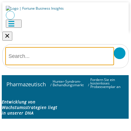
×
Fordern Sie ein
Hunter-Syndrom-
Pharmazeutisch
kostenloses
/
Behandlungsmarkt
/
Probeexemplar an
Entwicklung von
Wachstumsstrategien liegt
in unserer DNA