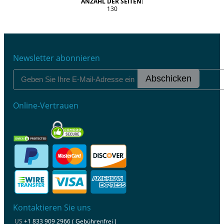
ANZAHL DER SEITEN:
130
Newsletter abonnieren
Abschicken
Online-Vertrauen
Kontaktieren Sie uns
US
+1 833 909 2966 ( Gebührenfrei )