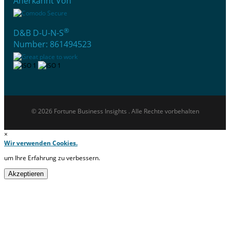
Anerkannt Von
®
D&B D-U-N-S
Number: 861494523
© 2026 Fortune Business Insights . Alle Rechte vorbehalten
×
Wir verwenden Cookies.
um Ihre Erfahrung zu verbessern.
Akzeptieren