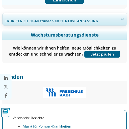
ERHALTEN SIE 30–60
stunden
KOSTENLOSE ANPASSUNG
Regionale und länderspezifische Abdeckung erweitern,
Wachstumsberatungsdienste
Segmentanalyse, Unternehmensprofile, Wettbewerbs-
Benchmarking, und Endnutzer-Einblicke.
Wie können wir Ihnen helfen, neue Möglichkeiten zu
entdecken und schneller zu wachsen?
Jetzt prüfen
Jetzt anpassen
Kunden
Verwandte Berichte
Markt für Pompe -Krankheiten