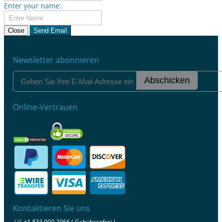
Enter your name:
Close
Send Email
Newsletter abonnieren
Abschicken
Online-Vertrauen
Kontaktieren Sie uns
US
+1 833 909 2966 ( Gebührenfrei )