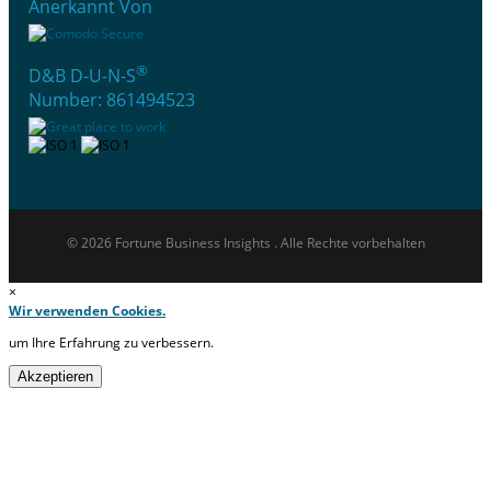
Anerkannt Von
®
D&B D-U-N-S
Number: 861494523
© 2026 Fortune Business Insights . Alle Rechte vorbehalten
×
Wir verwenden Cookies.
um Ihre Erfahrung zu verbessern.
Akzeptieren