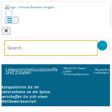
×
Markt für Clean-
Lebensmittelzusatzstoffe
Musterbros
Label-
und Zutaten
/
/
anfordern
Schimmelhemmer
Katapultieren Sie Ihr
Unternehmen an die Spitze,
verschaffen Sie sich einen
Wettbewerbsvorteil