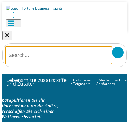
×
Lebensmittelzusatzstoffe
Gefrorener
Musterbroschüre
und Zutaten
/
Teigmarkt
/
anfordern
Katapultieren Sie Ihr
Unternehmen an die Spitze,
verschaffen Sie sich einen
Wettbewerbsvorteil