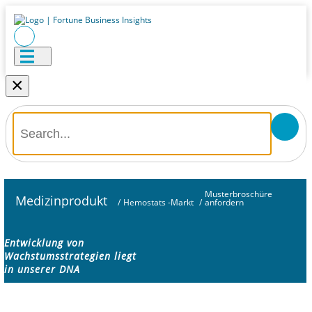
×
Musterbroschüre
Medizinprodukt
/
Hemostats -Markt
/
anfordern
Entwicklung von
Wachstumsstrategien liegt
in unserer DNA