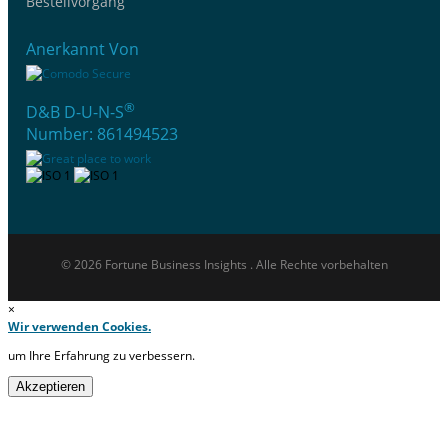
Bestellvorgang
Anerkannt Von
®
D&B D-U-N-S
Number: 861494523
© 2026 Fortune Business Insights . Alle Rechte vorbehalten
×
Wir verwenden Cookies.
um Ihre Erfahrung zu verbessern.
Akzeptieren