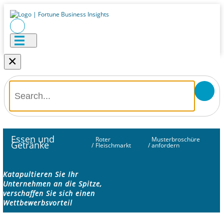
×
Essen und
Roter
Musterbroschüre
Getränke
/
Fleischmarkt
/
anfordern
Katapultieren Sie Ihr
Unternehmen an die Spitze,
verschaffen Sie sich einen
Wettbewerbsvorteil