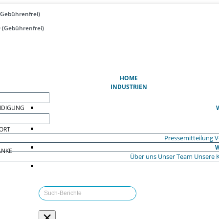
(Gebührenfrei)
 (Gebührenfrei)
(AKTUELL)
HOME
INDUSTRIEN
EIDIGUNG
ORT
Pressemitteilung
V
W
ÄNKE
Über uns
Unser Team
Unsere 
×