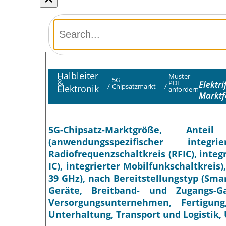
Halbleiter
Muster-
5G
&
PDF
Elektr
/
Chipsatzmarkt
/
Elektronik
anfordern
Marktf
5G-Chipsatz-Marktgröße, An
(anwendungsspezifischer integr
Radiofrequenzschaltkreis (RFIC), inte
IC), integrierter Mobilfunkschaltkrei
39 GHz), nach Bereitstellungstyp (Sma
Geräte, Breitband- und Zugangs-G
Versorgungsunternehmen, Fertigu
Unterhaltung, Transport und Logistik,