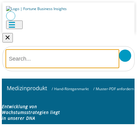
×
Medizinprodukt
/
Hand-Röntgenmarkt
/
Muster-PDF anfordern
Entwicklung von
Wachstumsstrategien liegt
in unserer DNA