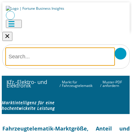
×
Kfz -Elektro- und
Markt für
Muster-PDF
Elektronik
/
Fahrzeugtelematik
/
anfordern
Marktintelligenz für eine
hochentwickelte Leistung
Fahrzeugtelematik-Marktgröße, Anteil und