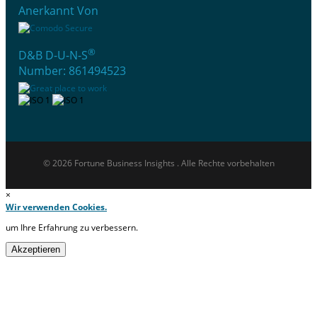
Anerkannt Von
®
D&B D-U-N-S
Number: 861494523
© 2026 Fortune Business Insights . Alle Rechte vorbehalten
×
Wir verwenden Cookies.
um Ihre Erfahrung zu verbessern.
Akzeptieren