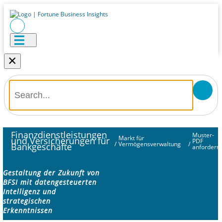
×
Finanzdienstleistungen
Muster-
Markt für
und Versicherungen für
PDF
/
Vermögensverwaltung
/
Bankgeschäfte
anfordern
Gestaltung der Zukunft von
BFSI mit datengesteuerten
Intelligenz und
strategischen
Erkenntnissen