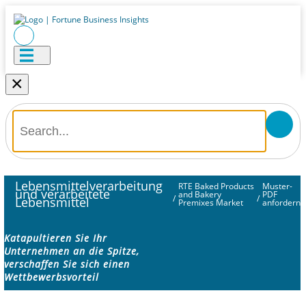
×
Lebensmittelverarbeitung
RTE Baked Products
Muster-
und verarbeitete
and Bakery
PDF
/
/
Lebensmittel
Premixes Market
anfordern
Katapultieren Sie Ihr
Unternehmen an die Spitze,
verschaffen Sie sich einen
Wettbewerbsvorteil