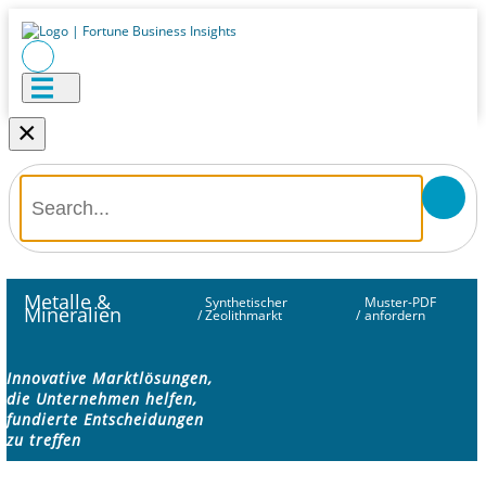
×
Metalle &
Synthetischer
Muster-PDF
Mineralien
/
Zeolithmarkt
/
anfordern
Innovative Marktlösungen,
die Unternehmen helfen,
fundierte Entscheidungen
zu treffen