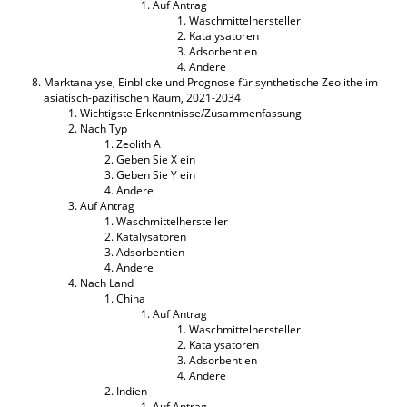
Auf Antrag
Waschmittelhersteller
Katalysatoren
Adsorbentien
Andere
Marktanalyse, Einblicke und Prognose für synthetische Zeolithe im
asiatisch-pazifischen Raum, 2021-2034
Wichtigste Erkenntnisse/Zusammenfassung
Nach Typ
Zeolith A
Geben Sie X ein
Geben Sie Y ein
Andere
Auf Antrag
Waschmittelhersteller
Katalysatoren
Adsorbentien
Andere
Nach Land
China
Auf Antrag
Waschmittelhersteller
Katalysatoren
Adsorbentien
Andere
Indien
Auf Antrag