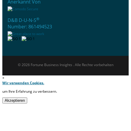
Anerkannt Von
®
D&B D-U-N-S
Number: 861494523
© 2026 Fortune Business Insights . Alle Rechte vorbehalten
×
Wir verwenden Cookies.
um Ihre Erfahrung zu verbessern.
Akzeptieren