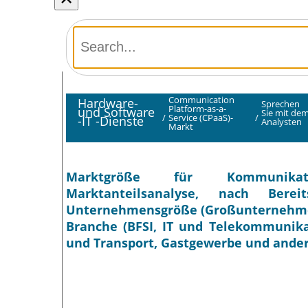
Communication
Hardware-
Sprechen
Platform-as-a-
und Software
Sie mit de
/
Service (CPaaS)-
/
-IT -Dienste
Analysten
Markt
Marktgröße für Kommunikation
Marktanteilsanalyse, nach Bere
Unternehmensgröße (Großunternehmen
Branche (BFSI, IT und Telekommunikat
und Transport, Gastgewerbe und ander