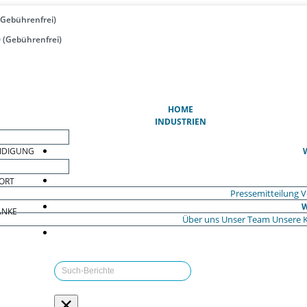
(Gebührenfrei)
 (Gebührenfrei)
(AKTUELL)
HOME
INDUSTRIEN
EIDIGUNG
ORT
Pressemitteilung
V
W
ÄNKE
Über uns
Unser Team
Unsere 
×