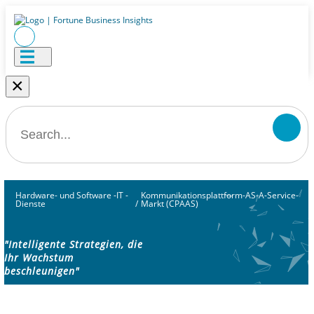
×
Hardware- und Software -IT -
Kommunikationsplattform-AS-A-Service-
Dienste
/
Markt (CPAAS)
"Intelligente Strategien, die
Ihr Wachstum
beschleunigen"