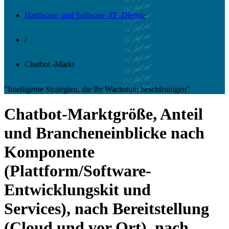
Hardware- und Software -IT -Dienste
/
Chatbot -Markt
"Intelligente Strategien, die Ihr Wachstum beschleunigen"
Chatbot-Marktgröße, Anteil
und Brancheneinblicke nach
Komponente
(Plattform/Software-
Entwicklungskit und
Services), nach Bereitstellung
(Cloud und vor Ort), nach