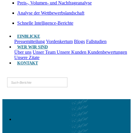
Preis-, Volumen- und Nachfrageanalyse
Analyse der Wettbewerbslandschaft
Schnelle Intelligence-Berichte
EINBLICKE
Pressemitteilung
Vordenkertum
Blogs
Fallstudien
WER WIR SIND
Über uns
Unser Team
Unsere Kunden
Kundenbewertungen
Unsere Zitate
KONTAKT