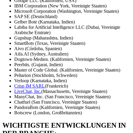
Google LLC (Kalifornien, USA)
IBM Corporation (New York, Vereinigte Staaten)
Microsoft Corporation (Washington, Vereinigte Staaten)
SAP SE (Deutschland)
Gelber Bote (Karnataka, Indien)
Labiba for Artificial Intelligence LLC (Dubai, Vereinigte
Arabische Emirate)
Gupshup (Maharashtra, Indien)
SmartBots (Texas, Vereinigte Staaten)
Aivo (Córdoba, Spanien)
Aifa.AI (Sydney, Australien)
Dogtown-Medien. (Kalifornien, Vereinigte Staaten)
Peerbits. (Gujarat, Indien)
Master of Code Global. (Kalifornien, Vereinigte Staaten)
Peltarion (Stockholm, Schweden)
Verloop (Karnataka, Indien)
Crisp IM SARL
(Frankreich)
LiveChat, Inc.
(Massachusetts, Vereinigte Staaten)
ManyChat, Inc. (San Francisco, Vereinigte Staaten)
Chatfuel (San Francisco, Vereinigte Staaten)
PandoraBots (Kalifornien, Vereinigte Staaten)
Botscrew (London, Großbritannien)
WICHTIGSTE ENTWICKLUNGEN IN