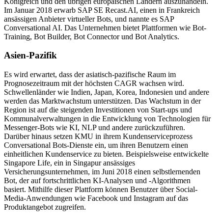
Königreich und den übrigen europäischen Ländern auszuhandeln.
Im Januar 2018 erwarb SAP SE Recast.AI, einen in Frankreich
ansässigen Anbieter virtueller Bots, und nannte es SAP
Conversational AI. Das Unternehmen bietet Plattformen wie Bot-
Training, Bot Builder, Bot Connector und Bot Analytics.
Asien-Pazifik
Es wird erwartet, dass der asiatisch-pazifische Raum im
Prognosezeitraum mit der höchsten CAGR wachsen wird.
Schwellenländer wie Indien, Japan, Korea, Indonesien und andere
werden das Marktwachstum unterstützen. Das Wachstum in der
Region ist auf die steigenden Investitionen von Start-ups und
Kommunalverwaltungen in die Entwicklung von Technologien für
Messenger-Bots wie KI, NLP und andere zurückzuführen.
Darüber hinaus setzen KMU in ihrem Kundenserviceprozess
Conversational Bots-Dienste ein, um ihren Benutzern einen
einheitlichen Kundenservice zu bieten. Beispielsweise entwickelte
Singapore Life, ein in Singapur ansässiges
Versicherungsunternehmen, im Juni 2018 einen selbstlernenden
Bot, der auf fortschrittlichen KI-Analysen und -Algorithmen
basiert. Mithilfe dieser Plattform können Benutzer über Social-
Media-Anwendungen wie Facebook und Instagram auf das
Produktangebot zugreifen.