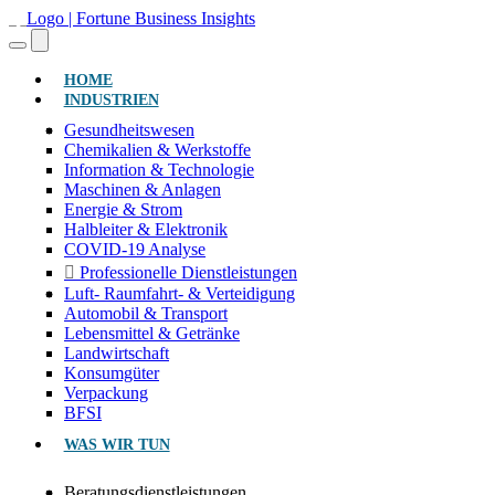
(AKTUELL)
HOME
INDUSTRIEN
Gesundheitswesen
Chemikalien & Werkstoffe
Information & Technologie
Maschinen & Anlagen
Energie & Strom
Halbleiter & Elektronik
COVID-19 Analyse
Professionelle Dienstleistungen
Luft- Raumfahrt- & Verteidigung
Automobil & Transport
Lebensmittel & Getränke
Landwirtschaft
Konsumgüter
Verpackung
BFSI
WAS WIR TUN
Beratungsdienstleistungen