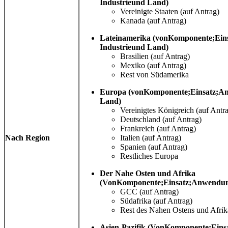
Industrie
und Land)
Vereinigte Staaten (auf Antrag)
Kanada (auf Antrag)
Lateinamerika (von
Komponente
;
Ein
Industrie
und Land)
Brasilien (auf Antrag)
Mexiko (auf Antrag)
Rest von Südamerika
Europa (von
Komponente
;
Einsatz
;
An
Land)
Vereinigtes Königreich (auf Antr
Deutschland (auf Antrag)
Frankreich (auf Antrag)
Nach Region
Italien (auf Antrag)
Spanien (auf Antrag)
Restliches Europa
Der Nahe Osten und Afrika
(Von
Komponente
;
Einsatz
;
Anwendung
GCC (auf Antrag)
Südafrika (auf Antrag)
Rest des Nahen Ostens und Afrik
Asien-Pazifik (Von
Komponente
;
Eins