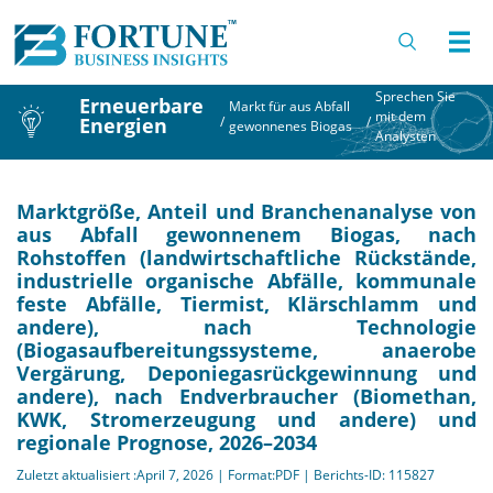
Sprechen Sie
Erneuerbare
Markt für aus Abfall
mit dem
Energien
/
/
gewonnenes Biogas
Analysten
Marktgröße, Anteil und Branchenanalyse von
aus Abfall gewonnenem Biogas, nach
Rohstoffen (landwirtschaftliche Rückstände,
industrielle organische Abfälle, kommunale
feste Abfälle, Tiermist, Klärschlamm und
andere), nach Technologie
(Biogasaufbereitungssysteme, anaerobe
Vergärung, Deponiegasrückgewinnung und
andere), nach Endverbraucher (Biomethan,
KWK, Stromerzeugung und andere) und
regionale Prognose, 2026–2034
Zuletzt aktualisiert :April 7, 2026 | Format:PDF | Berichts-ID: 115827