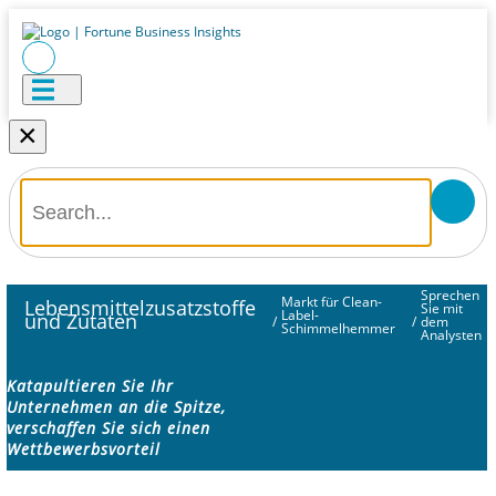
×
Sprechen
Markt für Clean-
Lebensmittelzusatzstoffe
Sie mit
Label-
und Zutaten
/
/
dem
Schimmelhemmer
Analysten
Katapultieren Sie Ihr
Unternehmen an die Spitze,
verschaffen Sie sich einen
Wettbewerbsvorteil