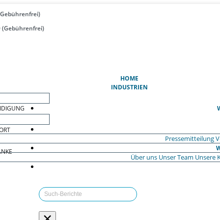
(Gebührenfrei)
 (Gebührenfrei)
(AKTUELL)
HOME
INDUSTRIEN
EIDIGUNG
ORT
Pressemitteilung
V
W
ÄNKE
Über uns
Unser Team
Unsere 
×