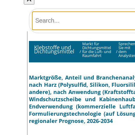
Markt für
Spreche
Klebstoffe und
Dichtungsmittel
Sie mit
Dichtungsmittel
/
für die Luft- und
/
dem
Raumfahrt
Analyste
Marktgröße, Anteil und Branchenanaly
nach Harz (Polysulfid, Silikon, Fluorsi
andere), nach Anwendung (Kraftstoffta
Windschutzscheibe und Kabinenhau
Endverwendung (kommerzielle Luftfah
Formulierungstechnologie (auf Lösung
regionaler Prognose, 2026-2034