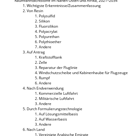
Raumfahrtdichtstoffe im Nahen Osten und Afrika, 2021–2034
Wichtigste Erkenntnisse/Zusammenfassung
Von Resin
Polysulfid
Silikon
Fluorsilikon
Polyacrylat
Polyurethan
Polythioether
Andere
Auf Antrag
Kraftstofftank
Zelle
Reparatur der Fluglinie
Windschutzscheibe und Kabinenhaube für Flugzeuge
Rumpf
Andere
Nach Endverwendung
Kommerzielle Luftfahrt
Militärische Luftfahrt
Andere
Durch Formulierungstechnologie
Auf Lösungsmittelbasis
Auf Wasserbasis
Andere
Nach Land
Vereinigte Arabische Emirate