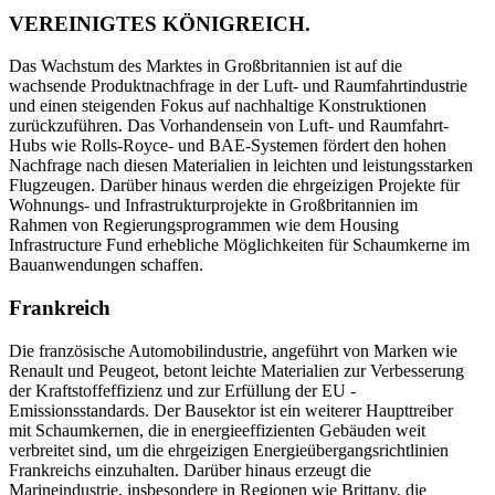
VEREINIGTES KÖNIGREICH.
Das Wachstum des Marktes in Großbritannien ist auf die
wachsende Produktnachfrage in der Luft- und Raumfahrtindustrie
und einen steigenden Fokus auf nachhaltige Konstruktionen
zurückzuführen. Das Vorhandensein von Luft- und Raumfahrt-
Hubs wie Rolls-Royce- und BAE-Systemen fördert den hohen
Nachfrage nach diesen Materialien in leichten und leistungsstarken
Flugzeugen. Darüber hinaus werden die ehrgeizigen Projekte für
Wohnungs- und Infrastrukturprojekte in Großbritannien im
Rahmen von Regierungsprogrammen wie dem Housing
Infrastructure Fund erhebliche Möglichkeiten für Schaumkerne im
Bauanwendungen schaffen.
Frankreich
Die französische Automobilindustrie, angeführt von Marken wie
Renault und Peugeot, betont leichte Materialien zur Verbesserung
der Kraftstoffeffizienz und zur Erfüllung der EU -
Emissionsstandards. Der Bausektor ist ein weiterer Haupttreiber
mit Schaumkernen, die in energieeffizienten Gebäuden weit
verbreitet sind, um die ehrgeizigen Energieübergangsrichtlinien
Frankreichs einzuhalten. Darüber hinaus erzeugt die
Marineindustrie, insbesondere in Regionen wie Brittany, die