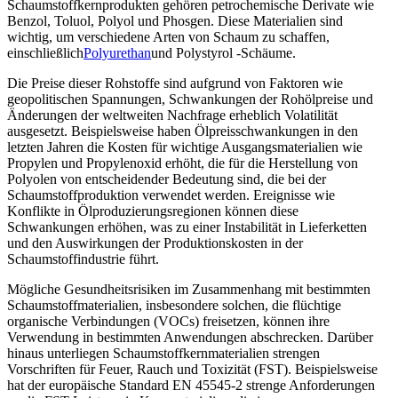
Schaumstoffkernprodukten gehören petrochemische Derivate wie
Benzol, Toluol, Polyol und Phosgen. Diese Materialien sind
wichtig, um verschiedene Arten von Schaum zu schaffen,
einschließlich
Polyurethan
und Polystyrol -Schäume.
Die Preise dieser Rohstoffe sind aufgrund von Faktoren wie
geopolitischen Spannungen, Schwankungen der Rohölpreise und
Änderungen der weltweiten Nachfrage erheblich Volatilität
ausgesetzt. Beispielsweise haben Ölpreisschwankungen in den
letzten Jahren die Kosten für wichtige Ausgangsmaterialien wie
Propylen und Propylenoxid erhöht, die für die Herstellung von
Polyolen von entscheidender Bedeutung sind, die bei der
Schaumstoffproduktion verwendet werden. Ereignisse wie
Konflikte in Ölproduzierungsregionen können diese
Schwankungen erhöhen, was zu einer Instabilität in Lieferketten
und den Auswirkungen der Produktionskosten in der
Schaumstoffindustrie führt.
Mögliche Gesundheitsrisiken im Zusammenhang mit bestimmten
Schaumstoffmaterialien, insbesondere solchen, die flüchtige
organische Verbindungen (VOCs) freisetzen, können ihre
Verwendung in bestimmten Anwendungen abschrecken. Darüber
hinaus unterliegen Schaumstoffkernmaterialien strengen
Vorschriften für Feuer, Rauch und Toxizität (FST). Beispielsweise
hat der europäische Standard EN 45545-2 strenge Anforderungen