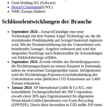
Gurit Holding AG (Schweiz)
Hexcel Corporation
(UNS.)
NMG Europa (Italien)
Schlüsselentwicklungen der Branche
September 2024 -
Armacell kündigte eine neue
Technologie mit dem Namen Airgel Technology an, die die
revolutionäre Produktpalette auf Aerogel basierend ergänzen
wird. Mit der Produkteinführung hat das Unternehmen sein
bestehendes Armagel -Angebot verbessert und wird den
steigenden Nachfrage nach Batteriezellen für Anwendungen
wie Elektrofahrzeuge erfüllen.
September 2024 -
Evonik erhöhte das Herstellungsprozess
für Hochleistungsschaum an seinem Hauptort in Darmstadt,
indem sie erneuerbare Energiequellen nutzte. Infolgedessen
wird die Hochleistungs-Polymers-Geschäftsabteilung des
Unternehmens seine jährlichen CO2-Emissionen um 3.400
Tonnen reduzieren.
Januar 2024 -
SP International Gmbh & Co KG, eine
konsolidierte Tochtergesellschaft der JSP Corporation,
erwarb einen 30% igen Eigentumsanteil für allgemeine
Deutschland-Gmbh-Operationen von Foam Recycling
(EPP/EPE). Durch diese Investition in GID stellte JSP einen