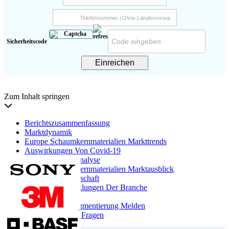
Sicherheitscode
Einreichen
Zum Inhalt springen
Berichtszusammenfassung
Marktdynamik
Europe Schaumkernmaterialien Markttrends
Auswirkungen Von Covid-19
Segmentierungsanalyse
Europa Schaumkernmaterialien Marktausblick
Wettbewerbslandschaft
SchlüSselentwicklungen Der Branche
Berichterstattung
Rahmen Und Segmentierung Melden
HäUfig Gestellte Fragen