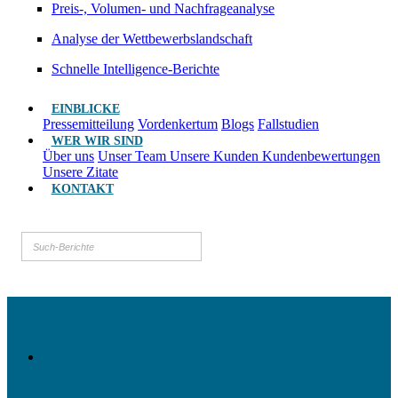
Preis-, Volumen- und Nachfrageanalyse
Analyse der Wettbewerbslandschaft
Schnelle Intelligence-Berichte
EINBLICKE
Pressemitteilung
Vordenkertum
Blogs
Fallstudien
WER WIR SIND
Über uns
Unser Team
Unsere Kunden
Kundenbewertungen
Unsere Zitate
KONTAKT