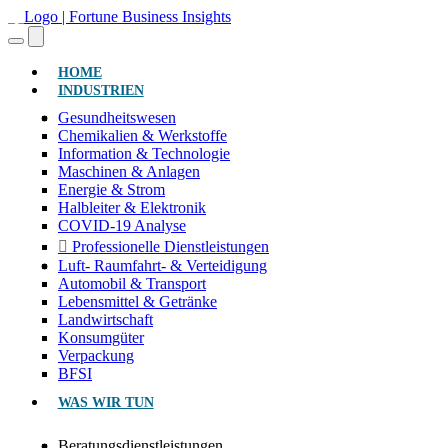
(AKTUELL)
HOME
INDUSTRIEN
Gesundheitswesen
Chemikalien & Werkstoffe
Information & Technologie
Maschinen & Anlagen
Energie & Strom
Halbleiter & Elektronik
COVID-19 Analyse
Professionelle Dienstleistungen
Luft- Raumfahrt- & Verteidigung
Automobil & Transport
Lebensmittel & Getränke
Landwirtschaft
Konsumgüter
Verpackung
BFSI
WAS WIR TUN
Beratungsdienstleistungen