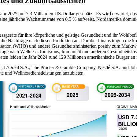
tes und Zukunftsaussichten
hr 2025 auf 7,3 Milliarden US-Dollar geschätzt. Es wird erwartet, das
eine jährliche Wachstumsrate von 6,5 % aufweist. Nordamerika domini
ssgeräte für ihre körperliche und geistige Gesundheit und ihr Wohlbe
t die Nachfrage nach diesen Produkten an. Darüber hinaus tragen die k
nisation (WHO) und andere Gesundheitsministerien positiv zum Marktw
frage nach Wellness-Tourismus, Immunität und anderen Gesundheitslö
ten leiden im Jahr 2024 rund 129 Millionen amerikanische Bürger an
, L’Oréal S.A., The Procter & Gamble Company, Nestlé S.A. und John
te und Wellnessdienstleistungen anzubieten.