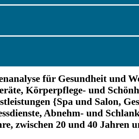
nanalyse für Gesundheit und We
geräte, Körperpflege- und Schönh
tleistungen {Spa und Salon, Ges
ssdienste, Abnehm- und Schlank
hre, zwischen 20 und 40 Jahren 