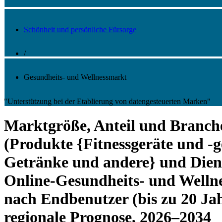
Schönheit und persönliche Fürsorge
/
Gesundheits- und Wellnessmarkt
"Unterstützung bei der Etablierung von datengesteuerten Marken"
Marktgröße, Anteil und Branche
(Produkte {Fitnessgeräte und -
Getränke und andere} und Diens
Online-Gesundheits- und Wellne
nach Endbenutzer (bis zu 20 Ja
regionale Prognose, 2026–2034