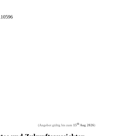
I110596
th
(Angebot gültig bis zum
15
Aug 2026
)