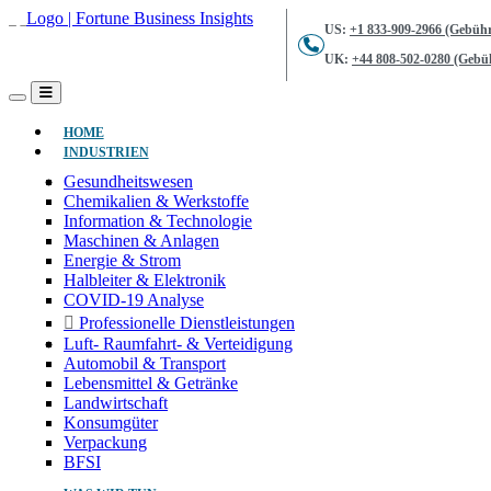
US:
+1 833-909-2966 (Gebühr
UK:
+44 808-502-0280 (Gebüh
(AKTUELL)
HOME
INDUSTRIEN
Gesundheitswesen
Chemikalien & Werkstoffe
Information & Technologie
Maschinen & Anlagen
Energie & Strom
Halbleiter & Elektronik
COVID-19 Analyse
Professionelle Dienstleistungen
Luft- Raumfahrt- & Verteidigung
Automobil & Transport
Lebensmittel & Getränke
Landwirtschaft
Konsumgüter
Verpackung
BFSI