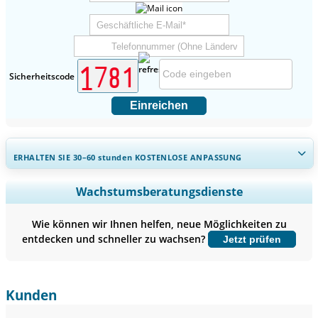
Sicherheitscode
Einreichen
ERHALTEN SIE 30–60
stunden
KOSTENLOSE ANPASSUNG
Regionale und länderspezifische Abdeckung erweitern,
Wachstumsberatungsdienste
Segmentanalyse, Unternehmensprofile, Wettbewerbs-
Benchmarking, und Endnutzer-Einblicke.
Wie können wir Ihnen helfen, neue Möglichkeiten zu
entdecken und schneller zu wachsen?
Jetzt prüfen
Jetzt anpassen
Kunden