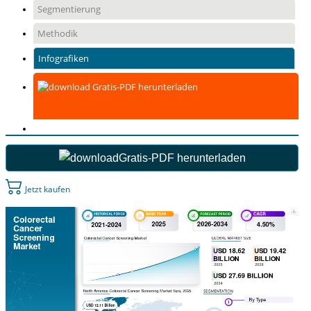
Segmentierung
Methodik
Infografiken
Gratis-PDF herunterladen
Gratis-PDF herunterladen
Jetzt kaufen