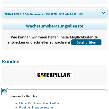
ERHALTEN SIE 30–60
stunden
KOSTENLOSE ANPASSUNG
Regionale und länderspezifische Abdeckung erweitern,
Wachstumsberatungsdienste
Segmentanalyse, Unternehmensprofile, Wettbewerbs-
Benchmarking, und Endnutzer-Einblicke.
Wie können wir Ihnen helfen, neue Möglichkeiten zu
entdecken und schneller zu wachsen?
Jetzt prüfen
Jetzt anpassen
Kunden
Verwandte Berichte
Markt für Öl- und Gaspipeline
Pipeline -Transportmarkt