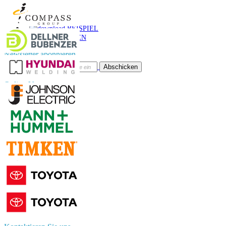
Anruf
E-Mail
BEISPIEL
HERUNTERLADEN
Newsletter abonnieren
Abschicken
Online-Vertrauen