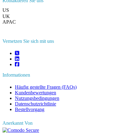
Kontaktieren Sie uns
US
+1 833 909 2966 ( Gebührenfrei )
UK
+44 808 502 0280 (Gebührenfrei )
APAC
+91 744 740 1245
sales@fortunebusinessinsights.com
Vernetzen Sie sich mit uns
Informationen
Häufig gestellte Fragen (FAQs)
Kundenbewertungen
Nutzungsbedingungen
Datenschutzrichtlinie
Bestellvorgang
Anerkannt Von