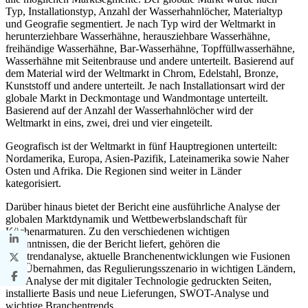
Typ, Installationstyp, Anzahl der Wasserhahnlöcher, Materialtyp
und Geografie segmentiert. Je nach Typ wird der Weltmarkt in
herunterziehbare Wasserhähne, herausziehbare Wasserhähne,
freihändige Wasserhähne, Bar-Wasserhähne, Topffüllwasserhähne,
Wasserhähne mit Seitenbrause und andere unterteilt. Basierend auf
dem Material wird der Weltmarkt in Chrom, Edelstahl, Bronze,
Kunststoff und andere unterteilt. Je nach Installationsart wird der
globale Markt in Deckmontage und Wandmontage unterteilt.
Basierend auf der Anzahl der Wasserhahnlöcher wird der
Weltmarkt in eins, zwei, drei und vier eingeteilt.
Geografisch ist der Weltmarkt in fünf Hauptregionen unterteilt:
Nordamerika, Europa, Asien-Pazifik, Lateinamerika sowie Naher
Osten und Afrika. Die Regionen sind weiter in Länder
kategorisiert.
Darüber hinaus bietet der Bericht eine ausführliche Analyse der
globalen Marktdynamik und Wettbewerbslandschaft für
Küchenarmaturen. Zu den verschiedenen wichtigen
Erkenntnissen, die der Bericht liefert, gehören die
Preistrendanalyse, aktuelle Branchenentwicklungen wie Fusionen
und Übernahmen, das Regulierungsszenario in wichtigen Ländern,
eine Analyse der mit digitaler Technologie gedruckten Seiten,
installierte Basis und neue Lieferungen, SWOT-Analyse und
wichtige Branchentrends.