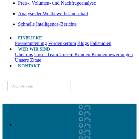
Preis-, Volumen- und Nachfrageanalyse
Analyse der Wettbewerbslandschaft
Schnelle Intelligence-Berichte
EINBLICKE
Pressemitteilung
Vordenkertum
Blogs
Fallstudien
WER WIR SIND
Über uns
Unser Team
Unsere Kunden
Kundenbewertungen
Unsere Zitate
KONTAKT