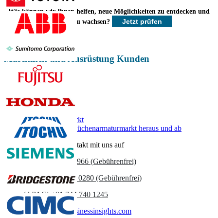
Einblicke.
Wie können wir Ihnen helfen, neue Möglichkeiten zu entdecken und
Jetzt prüfen
schneller zu wachsen?
Jetzt anpassen
Maschinen und Ausrüstung Kunden
Verwandte Berichte
Arbeitsplattenmarkt
Ziehen Sie den Küchenarmaturmarkt heraus und ab
Nehmen Sie Kontakt mit uns auf
US
+1 833 909 2966 (Gebührenfrei)
UK
+44 808 502 0280 (Gebührenfrei)
(APAC) +91 744 740 1245
sales@fortunebusinessinsights.com