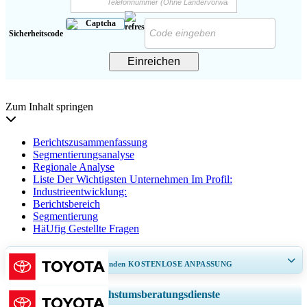
Sicherheitscode
Einreichen
Zum Inhalt springen
Berichtszusammenfassung
Segmentierungsanalyse
Regionale Analyse
Liste Der Wichtigsten Unternehmen Im Profil:
Industrieentwicklung:
Berichtsbereich
Segmentierung
HäUfig Gestellte Fragen
ERHALTEN SIE 30–60
stunden
KOSTENLOSE ANPASSUNG
Regionale und länderspezifische Abdeckung erweitern, Segmentanalyse,
Wachstumsberatungsdienste
Unternehmensprofile, Wettbewerbs-Benchmarking, und Endnutzer-