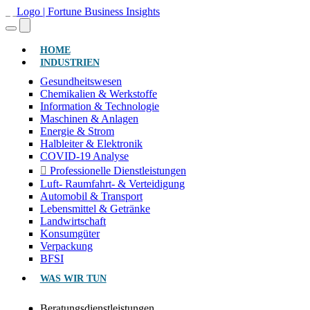
(AKTUELL)
HOME
INDUSTRIEN
Gesundheitswesen
Chemikalien & Werkstoffe
Information & Technologie
Maschinen & Anlagen
Energie & Strom
Halbleiter & Elektronik
COVID-19 Analyse
Professionelle Dienstleistungen
Luft- Raumfahrt- & Verteidigung
Automobil & Transport
Lebensmittel & Getränke
Landwirtschaft
Konsumgüter
Verpackung
BFSI
WAS WIR TUN
Beratungsdienstleistungen