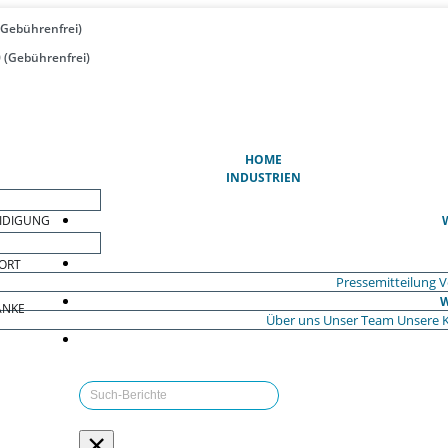
(Gebührenfrei)
 (Gebührenfrei)
(AKTUELL)
HOME
INDUSTRIEN
EIDIGUNG
ORT
Pressemitteilung
V
W
ÄNKE
Über uns
Unser Team
Unsere 
×